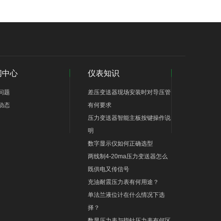
闻中心
仪表知识
问题
差压变送器现场安装时对导压管
动态
有何要求
压力变送器智能主板按键操作说
明
数字显示仪如何正确选型
两线制4-20ma压力变送器怎么
既供电又传信号
充油耐震压力表有何用途？
单法兰液位计在什么情况下选
择？
数显压力表与指针压力表有何区