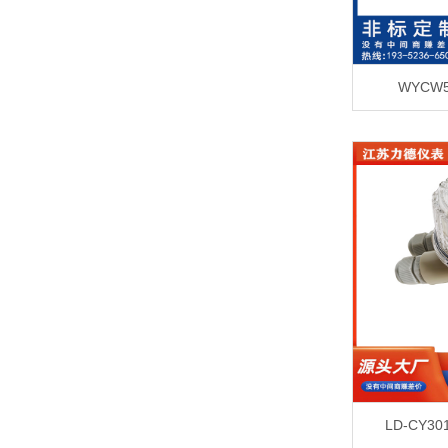
WYCW
LD-CY