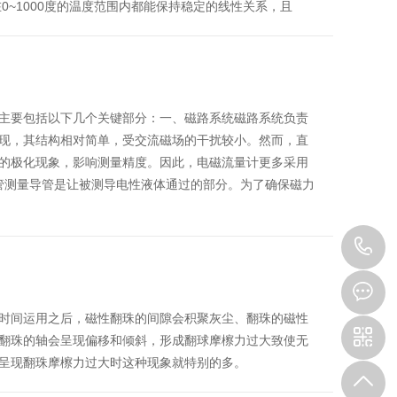
0~1000度的温度范围内都能保持稳定的线性关系，且
主要包括以下几个关键部分：一、磁路系统磁路系统负责
现，其结构相对简单，受交流磁场的干扰较小。然而，直
的极化现象，影响测量精度。因此，电磁流量计更多采用
导管测量导管是让被测导电性液体通过的部分。为了确保磁力
1
时间运用之后，磁性翻珠的间隙会积聚灰尘、翻珠的磁性
翻珠的轴会呈现偏移和倾斜，形成翻球摩檫力过大致使无
呈现翻珠摩檫力过大时这种现象就特别的多。