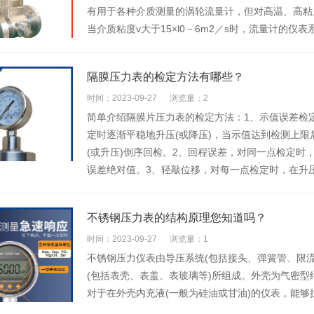
有用于各种介质测量的涡轮流量计，但对高温、高粘
当介质粘度v大于15×l0－6m2／s时，流量计的
隔膜压力表的检定方法有哪些？
时间：2023-09-27
浏览量：2
简单介绍隔膜片压力表的检定方法：1、示值误差检
定时逐渐平稳地升压(或降压)，当示值达到检测上限
(或升压)倒序回检。2、回程误差，对同一点检定时，
误差绝对值。3、轻敲位移，对每一点检定时，在升压
不锈钢压力表的结构原理您知道吗？
时间：2023-09-27
浏览量：1
不锈钢压力仪表由导压系统(包括接头、弹簧管、限流
(包括表壳、表盖、表玻璃等)所组成。外壳为气密
对于在外壳内充液(一般为硅油或甘油)的仪表，能