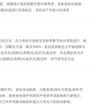
度、强腐蚀介质的测量仍需仔细考虑，采取相应的措施．
仪表系数必须进行实液标定，否则会产生较大的误差．
定的方法，压力表的示值检定按标有数字的分度线进行，检
后，切断压力源，耐压3MIN，然后按原检定点平稳地降压
在升压(或降压)和降压(或升压)检定时，符合规定的允许
(或降压)和降压(或升压)检定时，轻巧表壳后引起
螺钉等)、齿轮传动机构、示数装置(指针与度盘)和外壳
型结构，能有效地保护内部机件免受环境影响和污秽侵入。
够抗工作环境振动较剧和减少介质压力的脉动影响。