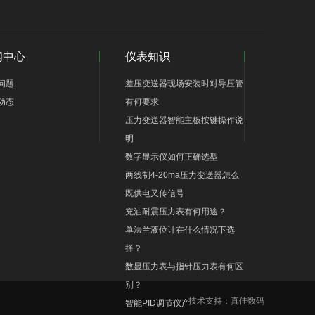
闻中心
仪表知识
问题
差压变送器现场安装时对导压管
动态
有何要求
压力变送器智能主板按键操作说
明
数字显示仪如何正确选型
两线制4-20ma压力变送器怎么
既供电又传信号
充油耐震压力表有何用途？
单法兰液位计在什么情况下选
择？
数显压力表与指针压力表有何区
别？
技术支持：
真佳数码
智能PID调节仪产品优点