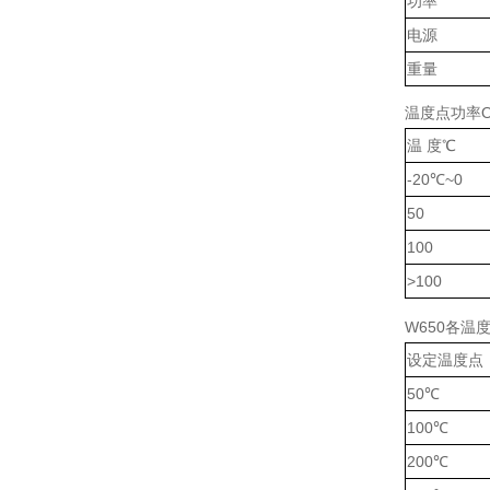
功率
电源
重量
温度点功率O
温 度℃
-20℃~0
50
100
>100
W650各温
设定温度点
50℃
100℃
200℃