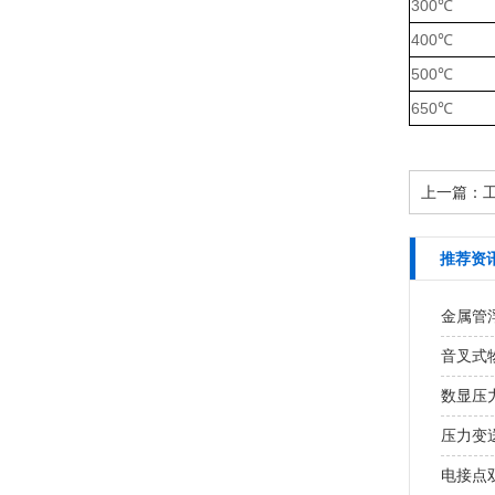
300℃
400℃
500℃
650℃
上一篇：
推荐资
金属管
音叉式
数显压
压力变
电接点