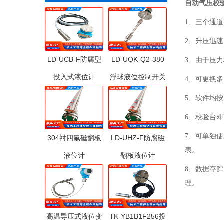
自动气压校
1、三个通
2、升压迅
LD-UCB-F防腐型
LD-UQK-Q2-380
3、由于压
投入式液位计
浮球液位控制开关
4、可更换
5、软件均
6、校验台
7、可单独
304衬四氟磁翻板
LD-UHZ-F防腐磁
表。
液位计
翻板液位计
8、数据存
理。
高温导压式液位变
TK-YB1B1F256投