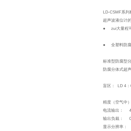
LD-CSMF
超声波液位计
● zui大量
● 全塑料防腐
标准型防腐型
防腐分体式超声波
盲区： LD 4
精度（空气中）
电流输出： 4
输出负栽： 0
显示分辨率： 1