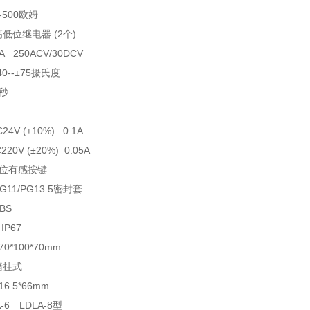
500欧姆
低位继电器 (2个)
 250ACV/30DCV
0--±75摄氏度
秒
V (±10%) 0.1A
0V (±20%) 0.05A
位有感按键
11/PG13.5密封套
BS
P67
*100*70mm
墙挂式
.5*66mm
A-6 LDLA-8型