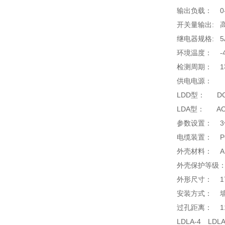
输出负载： 0-
开关量输出: 高
继电器规格: 5A
环境温度： -4
检测周期： 1
供电电源：
LDD型： DC24
LDA型： AC22
参数设置： 3
电缆装置： PG
外壳材料： A
外壳保护等级：I
外形尺寸： 170
安装方式： 
过孔距离： 116
LDLA-4 LDL