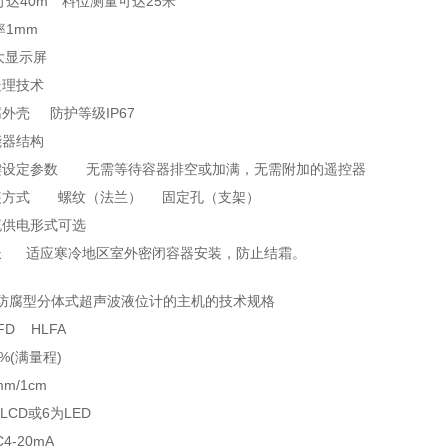
可达40m 料位测量可达25米
率1mm
D大显示屏
处理技术
外壳 防护等级IP67
能器结构
键设定参数 无需等待容器排空或加满，无需附加的遥控器
装方式 螺纹（法兰） 固定孔（支架）
直流供电形式可选
长 适应寒冷地区室外密闭容器安装，防止结霜。
系列防腐型分体式超声波液位计的主机的技术规格
D HLFA
%(满量程)
/1cm
CD或6为LED
4-20mA