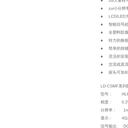
● zui大量程
● zui小分辨
● LCD/LE
● 智能信号
● 全塑料防腐
● 转力的换
● 简单的按
● 灵活的安
● 交流或
● 探头可加
LD-CSMF
型号： HLF
精度： 0.2
分辨率： 1mm
显示： 4位L
信号输出: DC