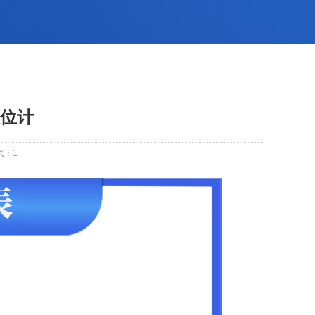
位计
气：
1