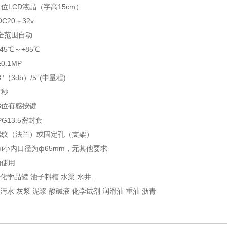
位LCD液晶（字高15cm）
20～32v
全范围自动
5℃～+85℃
.1MP
（3db）/5°(中量程)
1秒
3位有感按键
13.5密封套
螺纹（法兰）或固定孔（支架）
ui小内口径为ф65mm，无其他要求
的使用
 化学品罐 池子料槽 水渠 水井..
 污水 灰浆 泥浆 酸碱液 化学试剂 润滑油 重油 沥青