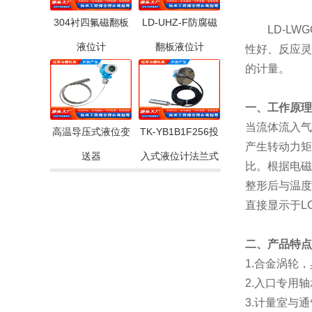
304衬四氟磁翻板
LD-UHZ-F防腐磁
LD-LWG
液位计
翻板液位计
性好、反应灵
的计量。
一、工作原理
当流体流入气
高温导压式液位变
TK-YB1B1F256投
产生转动力矩
送器
入式液位计法兰式
比。根据电磁
整形后与温度
直接显示于L
二、产品特点
1
.
合金涡轮，
2.入口专用
3.计量室与