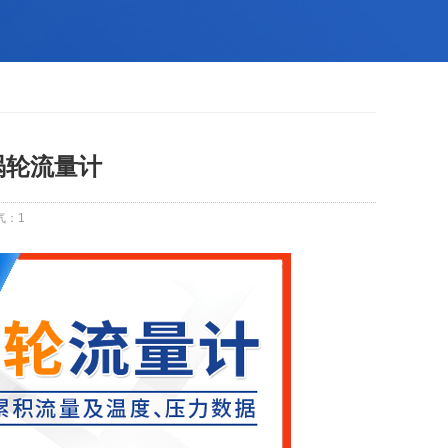
涡轮流量计
气：
1