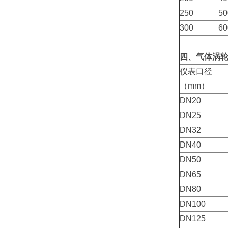
250
50
300
60
四、气体涡
仪表口径
（mm）
DN20
DN25
DN32
DN40
DN50
DN65
DN80
DN100
DN125