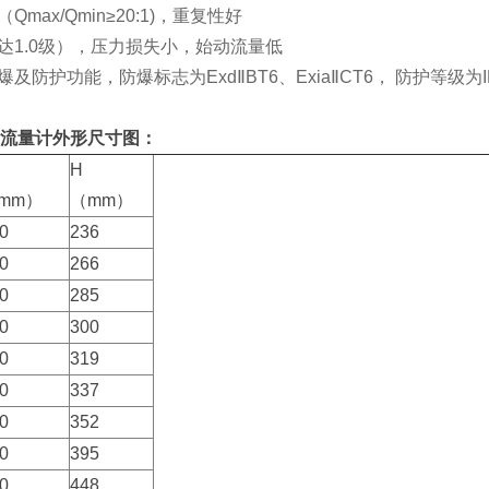
Qmax/Qmin≥20:1)，重复性好
可达1.0级），压力损失小，始动流量低
爆及防护功能，防爆标志为ExdⅡBT6、ExiaⅡCT6， 防护等级为I
流量计外形尺寸图：
H
mm）
（mm）
0
236
0
266
0
285
0
300
0
319
0
337
0
352
0
395
0
448