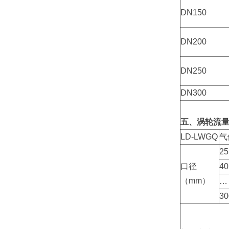
DN150
DN200
DN250
DN300
五、涡轮流
LD-LWGQ
气
25
口径
40
（mm）
…
30