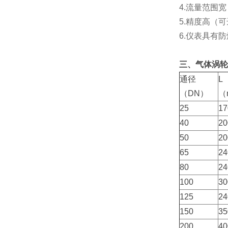
4.流量范围宽（
5.精度高（
6.仪表具有防
三、气体涡轮
通径
L
（DN）
（
25
17
40
20
50
20
65
24
80
24
100
30
125
24
150
35
200
40