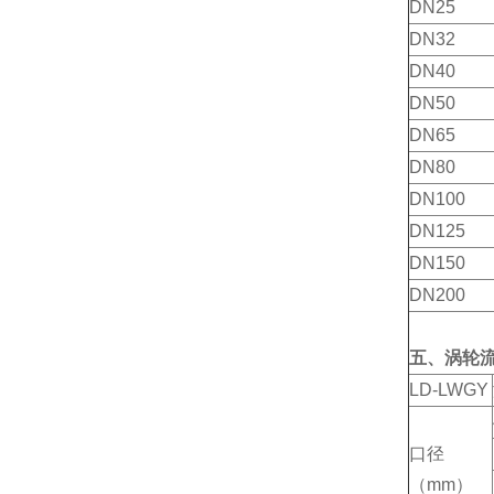
DN25
DN32
DN40
DN50
DN65
DN80
DN100
DN125
DN150
DN200
五、涡轮
LD-LWGY
口径
（mm）