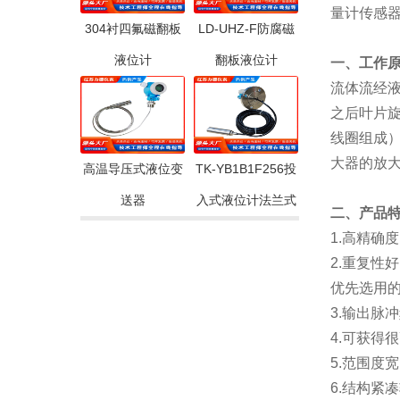
量计传感
304衬四氟磁翻板
LD-UHZ-F防腐磁
液位计
翻板液位计
一、工作
流体流经
之后叶片
线圈组成
大器的放
高温导压式液位变
TK-YB1B1F256投
送器
入式液位计法兰式
二、产品
1.高精确度
2.重复性
优先选用
3.输出脉
4.可获得
5.范围度宽
6.结构紧