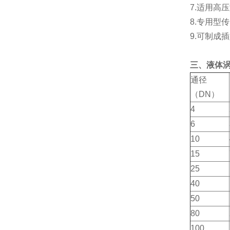
7.适用高
8.专用
9.可制成
三、液体
通径
（DN）
4
6
10
15
25
40
50
80
100