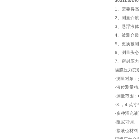
3051L3A
1、需要将
2、测量介
3、悬浮液
4、被测介
5、更换被
6、测量头
7、密封压
隔膜压力变
·测量对象
·液位测量精度
·测量范围：6k
·3-，4-
·多种灌充
·阻尼可调。
·接液位材料