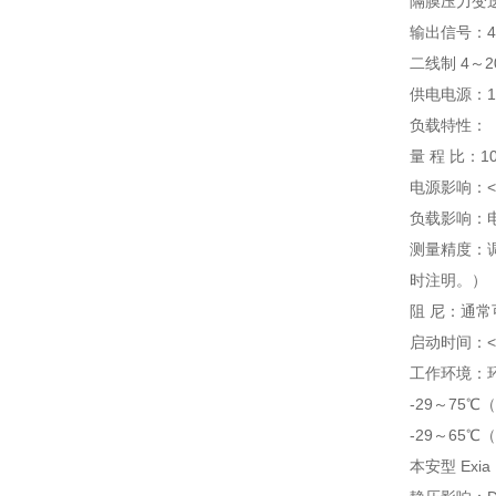
隔膜压力变
输出信号：4
二线制 4～
供电电源：12
负载特性：
量 程 比：10
电源影响：<0
负载影响：
测量精度：调
时注明。）
阻 尼：通常
启动时间：<
工作环境：环
-29～75
-29～65
本安型 Exia 