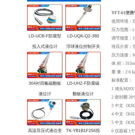
YFT-61
使用环境：
压力范围：(-0
LD-UCB-F防腐型
LD-UQK-Q2-380
调节细度：10
投入式液位计
浮球液位控制开关
传压介质：
压力连接：M20
体 积：315m
重 量：2.6 k
标准配置：
304衬四氟磁翻板
LD-UHZ-F防腐磁
1 堵头M20X1
液位计
翻板液位计
2 密封圈 2
3 中文《KSD
4 中文《KS
5 中文《KS
高温导压式液位变
TK-YB1B1F256投
6 仪器箱 1个