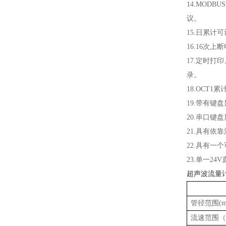
14.MOD
议。
15.日累计
16.16次
17.定时
录。
18.OCT
19.带有
20.串口
21.具有
22.具有一
23.单一2
超声波流量
管径范围(m
流速范围（m