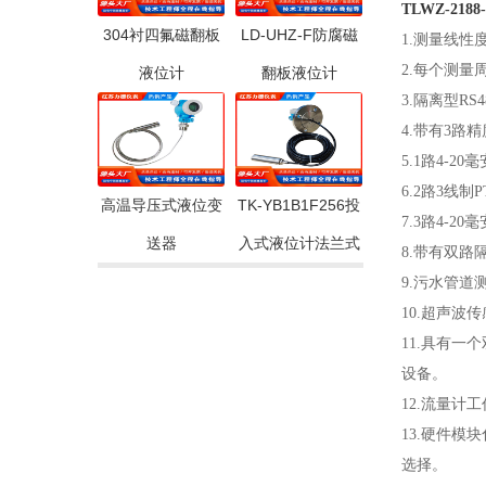
TLWZ-21
304衬四氟磁翻板
LD-UHZ-F防腐磁
1.测量线性
2.每个测
液位计
翻板液位计
3.隔离型R
4.带有3路
5.1路4-
6.2路3线
高温导压式液位变
TK-YB1B1F256投
7.3路4-
送器
入式液位计法兰式
8.带有双
9.污水管
10.超声
11.具有
设备。
12.流量
13.硬件
选择。