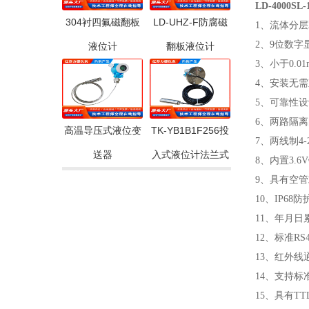
LD-4000S
304衬四氟磁翻板
LD-UHZ-F防腐磁
1、流体分层
2、9位数
液位计
翻板液位计
3、小于0.0
4、安装无
5、可靠性
6、两路隔
高温导压式液位变
TK-YB1B1F256投
7、两线制4
送器
入式液位计法兰式
8、内置3.
9、具有空
10、IP6
11、年月日
12、标准RS
13、红外线
14、支持标准
15、具有T