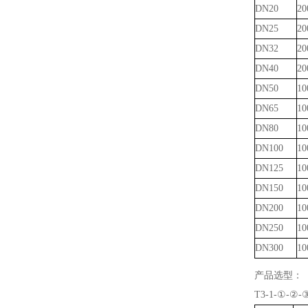
DN20
20
DN25
20
DN32
20
DN40
20
DN50
10
DN65
10
DN80
10
DN100
10
DN125
10
DN150
10
DN200
10
DN250
10
DN300
10
产品选型：
T3-1-①-②-