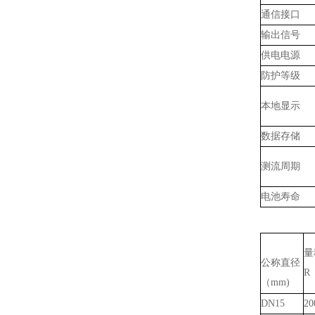
通信接口
输出信号
供电电源
防护等级
本地显示
数据存储
测流周期
电池寿命
量
公称直径
R
（mm)
DN15
20