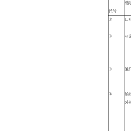
选
代号
①
口
②
材
③
通
④
输
外