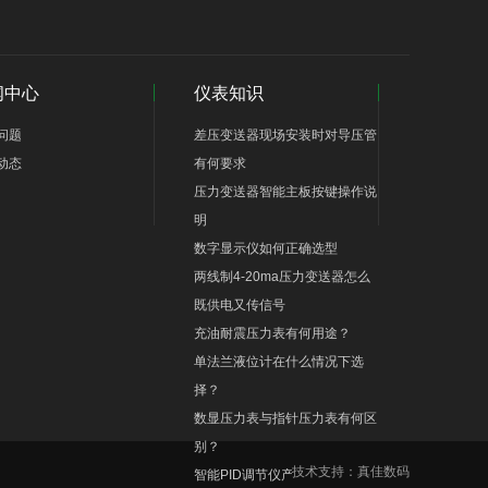
闻中心
仪表知识
问题
差压变送器现场安装时对导压管
动态
有何要求
压力变送器智能主板按键操作说
明
数字显示仪如何正确选型
两线制4-20ma压力变送器怎么
既供电又传信号
充油耐震压力表有何用途？
单法兰液位计在什么情况下选
择？
数显压力表与指针压力表有何区
别？
技术支持：
真佳数码
智能PID调节仪产品优点