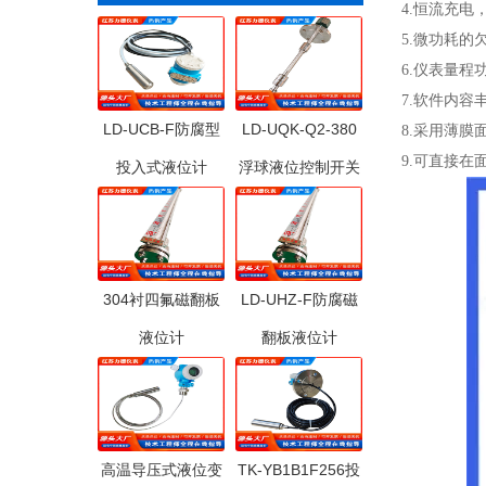
4.恒流充
5.微功耗
6.仪表量程
7.软件内容
LD-UCB-F防腐型
LD-UQK-Q2-380
8.采用薄
9.可直接在
投入式液位计
浮球液位控制开关
304衬四氟磁翻板
LD-UHZ-F防腐磁
液位计
翻板液位计
高温导压式液位变
TK-YB1B1F256投