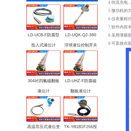
4.恒流充
5.微功耗
6.仪表量程
7.软件内容
LD-UCB-F防腐型
LD-UQK-Q2-380
8.采用薄
9.可直接在
投入式液位计
浮球液位控制开关
304衬四氟磁翻板
LD-UHZ-F防腐磁
液位计
翻板液位计
高温导压式液位变
TK-YB1B1F256投