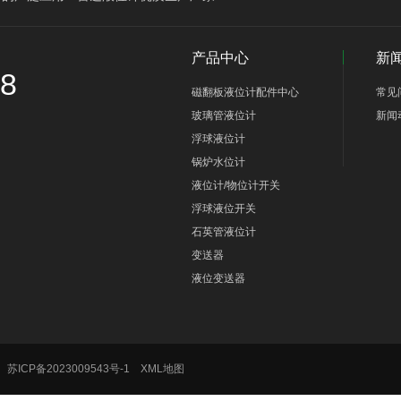
产品中心
新
58
磁翻板液位计配件中心
常见
玻璃管液位计
新闻
浮球液位计
锅炉水位计
液位计/物位计开关
浮球液位开关
石英管液位计
变送器
液位变送器
号
苏ICP备2023009543号-1
XML地图