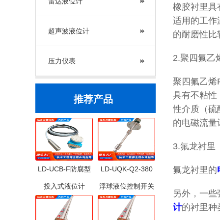
雷达液位计
橡胶衬里具
适用的工作温
超声波液位计
的耐磨性比
2.聚四氟乙
压力仪表
聚四氟乙烯
具有不粘性
推荐产品
性介质（硫
的电磁流量计
3.氟龙衬里
LD-UCB-F防腐型
LD-UQK-Q2-380
氟龙衬里的
投入式液位计
浮球液位控制开关
另外，一些
计
的衬里种