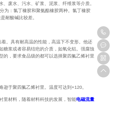
水、废水、污水、矿浆、泥浆、纤维浆等介质。
可以细分为：氯丁橡胶和聚氨酯橡胶两种。氯丁橡胶
但是耐酸碱比较差。
1
粘着。具有耐高温的性能，高温下不变形。他还
如糖浆或者容易结疤的介质，如氧化铝。强腐蚀
型的，要求食品级的都可以选择聚四氟乙烯衬里
逊于聚四氟乙烯衬里。温度可达到+120。
衬里材料，随着材料科技的发展，智能
电磁流量