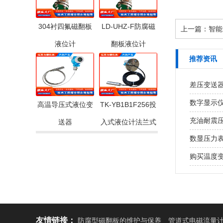
304衬四氟磁翻板
LD-UHZ-F防腐磁
上一篇：
智能
液位计
翻板液位计
推荐资讯
差压变送
数字显示
高温导压式液位变
TK-YB1B1F256投
充油耐震
送器
入式液位计法兰式
数显压力
购买温度
友情链接：
防腐型磁翻板的维护与保养
管道式电磁流量