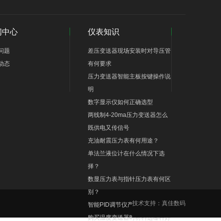
闻中心
仪表知识
问题
差压变送器现场安装时对导压管
动态
有何要求
压力变送器智能主板按键操作说
明
数字显示仪如何正确选型
两线制4-20ma压力变送器怎么
既供电又传信号
充油耐震压力表有何用途？
单法兰液位计在什么情况下选
择？
数显压力表与指针压力表有何区
别？
技术支持：
真佳数码
智能PID调节仪产品优点
购买温度变送器时材料选哪种好