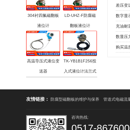
差压变
304衬四氟磁翻板
LD-UHZ-F防腐磁
数字显
液位计
翻板液位计
充油耐
数显压
购买温
高温导压式液位变
TK-YB1B1F256投
送器
入式液位计法兰式
友情链接：
防腐型磁翻板的维护与保养
管道式电磁流
咨询热线:
0517-86760