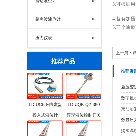
雷达液位计
3
.可根据
4
.备有加
超声波液位计
5
.三个通
压力仪表
上一篇：
推荐产品
推荐资
差压变
数字显
LD-UCB-F防腐型
LD-UQK-Q2-380
充油耐
投入式液位计
浮球液位控制开关
数显压
购买温