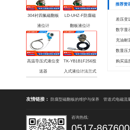
推荐资
304衬四氟磁翻板
LD-UHZ-F防腐磁
差压变
液位计
翻板液位计
数字显
充油耐
数显压
高温导压式液位变
TK-YB1B1F256投
购买温
送器
入式液位计法兰式
友情链接：
防腐型磁翻板的维护与保养
管道式电磁流
咨询热线:
0517-86760