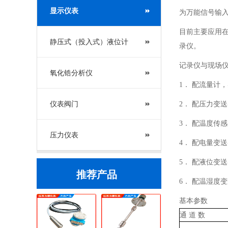
显示仪表
为万能信号输
目前主要应用
静压式（投入式）液位计
录仪。
记录仪与现场
氧化锆分析仪
1． 配流量计
仪表阀门
2． 配压力变
3． 配温度传
压力仪表
4． 配电量变
5． 配液位变
推荐产品
6． 配温湿度
基本参数
通 道 数