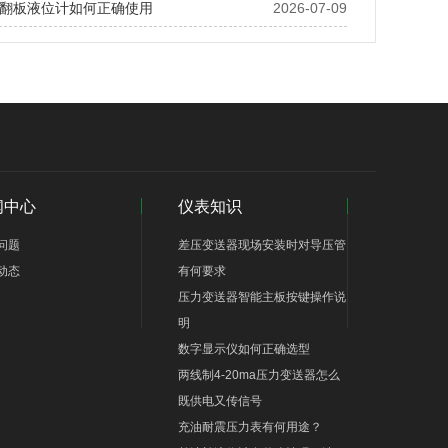
翻板液位计如何正确使用
2026-07-09
闻中心
仪表知识
问题
差压变送器现场安装时对导压管
动态
有何要求
压力变送器智能主板按键操作说
明
数字显示仪如何正确选型
两线制4-20ma压力变送器怎么
既供电又传信号
充油耐震压力表有何用途？