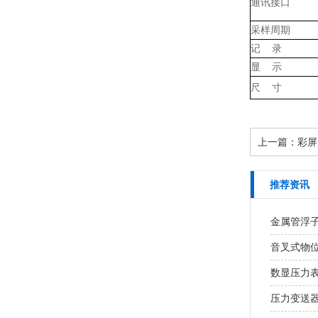
通讯接口
采样周期
记 录
显 示
尺 寸
上一篇：
彩屏
推荐资讯
金属管浮
音叉式物
数显压力
压力变送