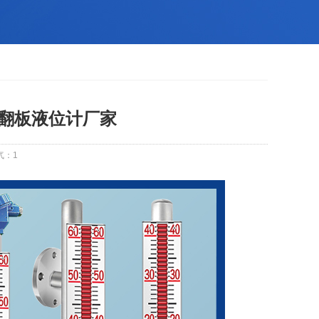
磁翻板液位计厂家
气：
1