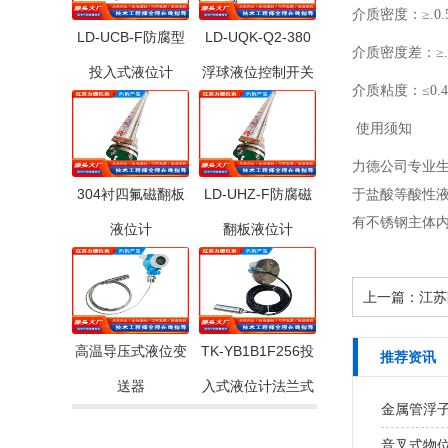
介质密度：≥.0.5
LD-UCB-F防腐型
LD-UQK-Q2-380
介质密
投入式液位计
浮球液位控制开关
介质粘度：≤0.4P
使用须知
力德公司专业生
304衬四氟磁翻板
LD-UHZ-F防腐磁
于盐酸等酸性
有不锈钢主体内
液位计
翻板液位计
上一篇：
江苏
高温导压式液位变
TK-YB1B1F256投
推荐资讯
送器
入式液位计法兰式
金属管浮
音叉式物