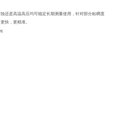
腐蚀还是高温高压均可稳定长期测量使用，针对部分粘稠度
量更快，更精准。
5000mm时可特殊订制）
5MPa；
温高压型仪表)
℃