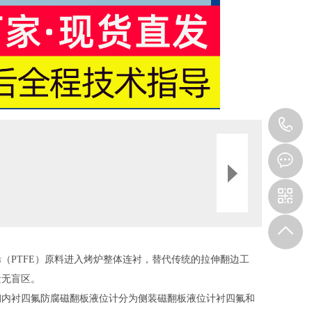
1
（PTFE）原料进入烤炉整体连衬，替代传统的拉伸翻边工
量无盲区。
钢内衬四氟防腐磁翻板液位计分为侧装磁翻板液位计衬四氟和