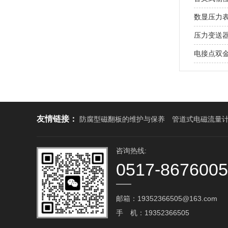
数显压力
压力变送
电接点双
友情链接：
防腐型磁翻板的维护与保养
管道式电磁流量
咨询热线:
0517-867600
邮箱：19352366505@163.com‬
手 机：19352366505