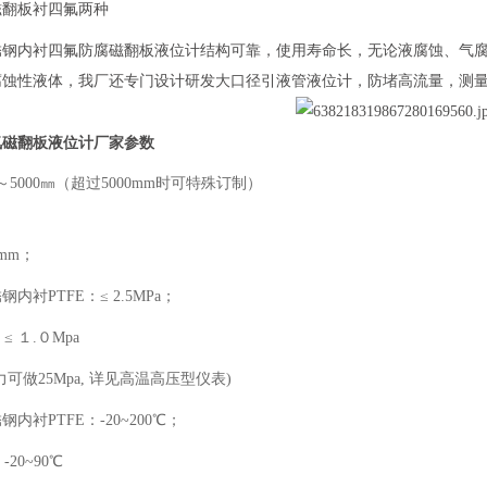
磁翻板衬四氟两种
锈钢内衬四氟防腐磁翻板液位计结构可靠，使用寿命长，无论液腐蚀、气
腐蚀性液体，我厂还专门设计研发大口径引液管液位计，防堵高流量，测
氟磁翻板液位计厂家
参数
围：300～5000㎜（超过
mm；
力：不锈钢内衬PTFE：≤ 2.
≤ １.０Mpa
司较高压力可做25Mpa, 详见高
内衬PTFE：-20~200℃；
钢内衬PP：-20~90