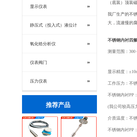
（底装）顶装
显示仪表
我厂生产的不
大，流速慢的
静压式（投入式）液位计
不锈钢内衬四
氧化锆分析仪
测量范
仪表阀门
显示精度：±10
压力仪表
工作压
不锈钢内衬PP：
推荐产品
(我公
介质温度：不锈钢
不锈