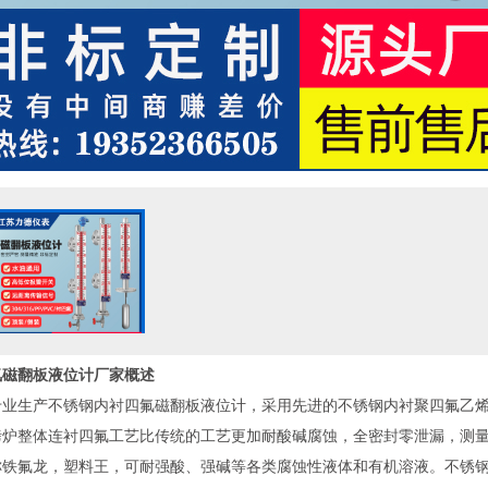
氟磁翻板液位计厂家
概述
业生产不锈钢内衬四氟磁翻板液位计，采用先进的不锈钢内衬聚四氟乙烯
烤炉整体连衬四氟工艺比传统的工艺更加耐酸碱腐蚀，全密封零泄漏，测
称铁氟龙，塑料王，可耐强酸、强碱等各类腐蚀性液体和有机溶液。不锈