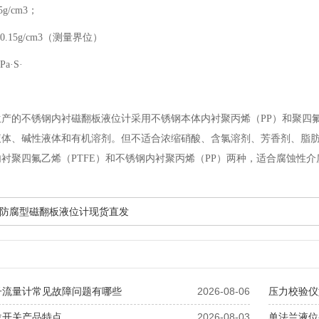
g/cm3；
度差：≥.0.15g/cm3（测
a·S·
产的不锈钢内衬磁翻板液位计采用不锈钢本体内衬聚丙烯（PP）和聚四氟
液体、碱性液体和有机溶剂。但不适合浓缩硝酸、含氯溶剂、芳香剂、脂
衬聚四氟乙烯（PTFE）和不锈钢内衬聚丙烯（PP）两种，适合腐蚀性介
防腐型磁翻板液位计现货直发
子流量计常见故障问题有哪些
2026-08-06
压力校验仪
位开关产品特点
2026-08-03
单法兰液位