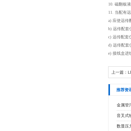
10. 磁
11. 当配
a) 应使远
b) 远传配
c) 远传
d) 远传
e) 接线
上一篇：
推荐资
金属管
音叉式
数显压