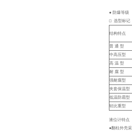
4～20m
● 防爆等
□ 选型标记
结构特点
普 通 型
中高压型
高 温 型
耐 腐 型
强耐腐型
夹套保温型
低温防霜型
轻比重型
液位计特点
●翻柱外壳