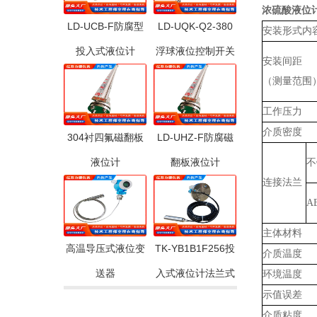
浓硫酸液位
LD-UCB-F防腐型
LD-UQK-Q2-380
安装形式内
投入式液位计
浮球液位控制开关
安装间距
（测量范围
工作压力
介质密度
304衬四氟磁翻板
LD-UHZ-F防腐磁
液位计
翻板液位计
不
连接法兰
A
主体材料
高温导压式液位变
TK-YB1B1F256投
介质温度
送器
入式液位计法兰式
环境温度
示值误差
介质粘度