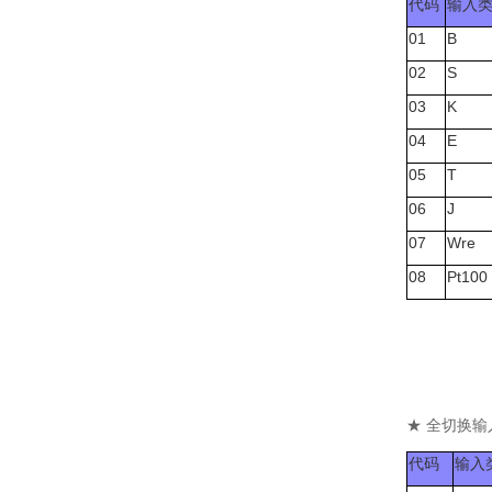
代码
输入
01
B
02
S
03
K
04
E
05
T
06
J
07
Wre
08
Pt100
★ 全切换
代码
输入