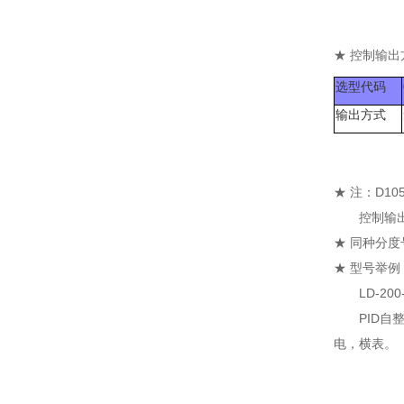
★ 控制输出
选型代码
输出方式
★ 注：D1
控制输出为P
★ 同种分
★ 型号举例
LD-200-2
PID自整定
电，横表。