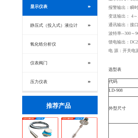
显示仪表
报警输出：瞬时
变送输出： 4～2
通讯输出：接口方式
静压式（投入式）液位计
波特率--300～
馈电输出：DC24
氧化锆分析仪
电 源：开关电源 
仪表阀门
选型表
压力仪表
代码
LD-908
推荐产品
外型尺寸