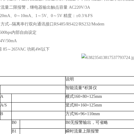
流量二限报警，继电器输出触点容量 AC220V/3A
0mA、0～10mA、1～5V、0～5V 精度：±0.3％FS
--隔离串行双向通讯接口RS485/RS422/RS232/Modem
9600bps内部自由设定
V/50mA
85～265VAC 功耗4W以下
说明
智能流量*积算仪
A
横式160×80×125mm
A/S
竖式80×160×125mm
B
方式96×96×110mm
B0
B0无报警输出，可省略
B1
瞬时流量上限报警