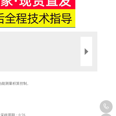
热能测量积算控制。
1
样周期：0.5S