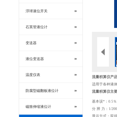
浮球液位开关
石英管液位计
变送器
液位变送器
温度仪表
流量积算仪
产
适用于各种液
防腐型磁翻板液位计
流量积算仪
主
基本误*：0.5％F
磁致伸缩液位计
分 辨 力：1/20
显示方式：双排