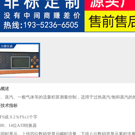
品概述
体、蒸汽、一般气体等的流量积算测量控制，适用于过热蒸汽/饱和蒸汽的
要技术指标
S或 0.2％FS±1个字
000、14位A/D转换器
同时显示，上排四位数码管显示瞬时流量，下排八位数码管显示累积流量采