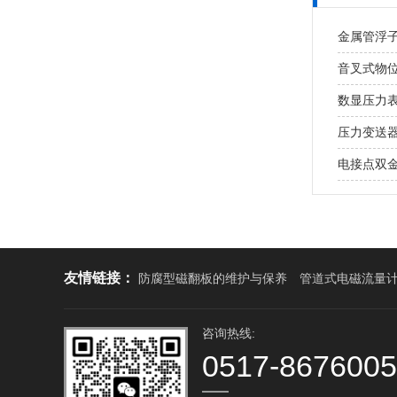
金属管浮
音叉式物
数显压力
压力变送
电接点双
友情链接：
防腐型磁翻板的维护与保养
管道式电磁流量
咨询热线:
0517-867600