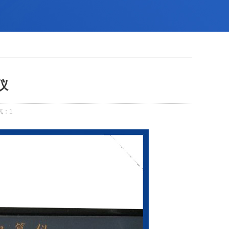
仪
气：
1