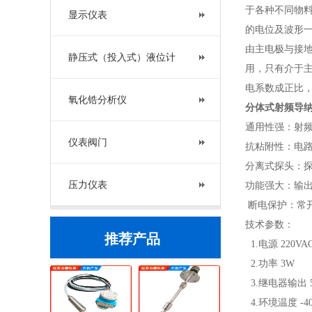
于各种不同物
显示仪表
的电位及波形
由主电极与接
静压式（投入式）液位计
用，只有介于
电系数成正比
氧化锆分析仪
分体式射频导
通用性强：射
仪表阀门
抗粘附性：电
分离式探头：
压力仪表
功能强大：输出
断电保护：常开
技术参数：
推荐产品
1.电源 220VAC
2.功率 3W
3.继电器输出 
4.环境温度 -40