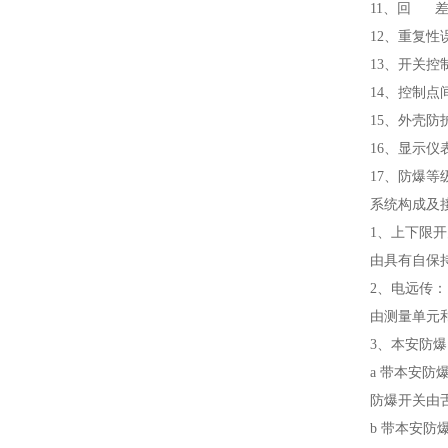
11、回 
12、重复
13、开关控
14、控制点
15、外壳防
16、显示仪
17、防爆等级
系统构成及
1、上下限
由具有自保
2、电远传：
由测量单元
3、本安防爆
a 带本安防
防爆开关由
b 带本安防