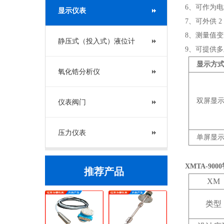
6、可作为
显示仪表
7、可外供 
8、测量值变
静压式（投入式）液位计
9、可提供多
显
示方
氧化锆分析仪
双屏显
仪表阀门
压力仪表
单屏显
XMTA-9000
推荐产品
XM
类型