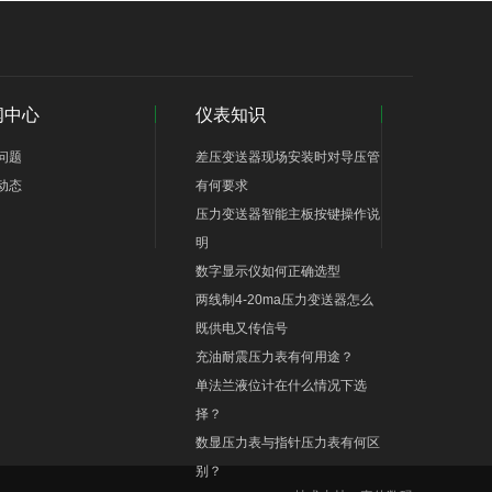
闻中心
仪表知识
问题
差压变送器现场安装时对导压管
动态
有何要求
压力变送器智能主板按键操作说
明
数字显示仪如何正确选型
两线制4-20ma压力变送器怎么
既供电又传信号
充油耐震压力表有何用途？
单法兰液位计在什么情况下选
择？
数显压力表与指针压力表有何区
别？