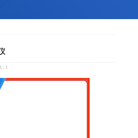
仪
气：
1