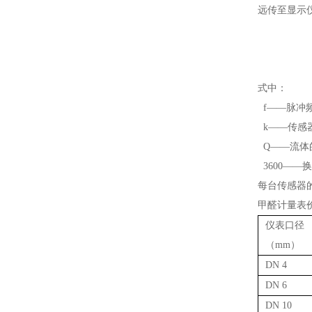
远传至显示
式中：
f——脉冲频
k——传感器
Q——流体的
3600——
每台传感器
甲醛计量表
仪表口径
（mm）
DN 4
DN 6
DN 10