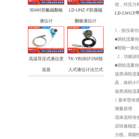
偿，对压力
304衬四氟磁翻板
LD-UHZ-F防腐磁
LD-LWG
液位计
翻板液位计
1．按仪表
■涡轮流量传
■智能一体
2．功能说
高温导压式液位变
TK-YB1B1F256投
■涡轮流量传
送器
入式液位计法兰式
该类涡轮流
高，体积小
该类涡轮流量
1 基本型传
测量原理
流体流经传
后转速稳定
力线，周期