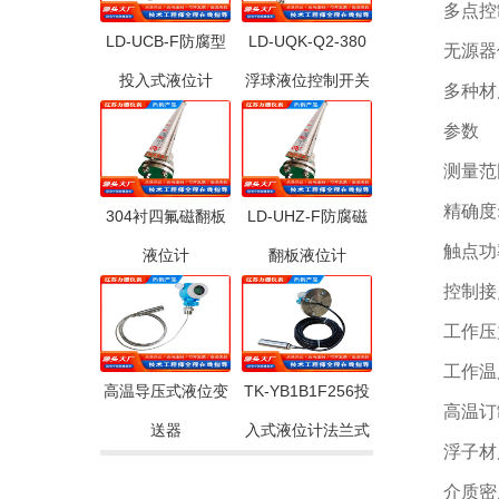
多点控
LD-UCB-F防腐型
LD-UQK-Q2-380
无源器
投入式液位计
浮球液位控制开关
多种材
参数
测量范围
精确度:
304衬四氟磁翻板
LD-UHZ-F防腐磁
触点功率
液位计
翻板液位计
控制接点
工作压力:
工作温度
高温导压式液位变
TK-YB1B1F256投
高温订
送器
入式液位计法兰式
浮子材质
介质密度: