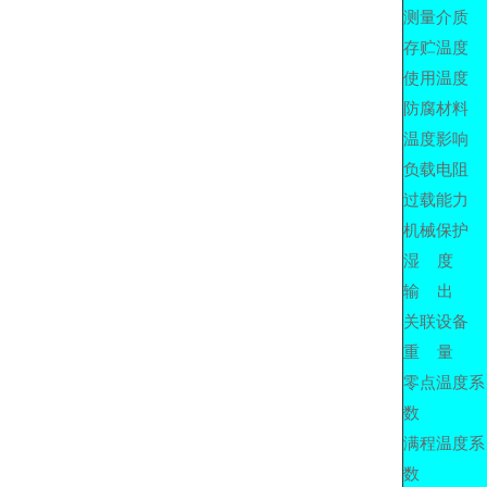
测量介质
存贮温度
使用温度
防腐材料
温度影响
负载电阻
过载能力
机械保护
湿 度
输 出
关联设备
重 量
零点温度系
数
满程温度系
数