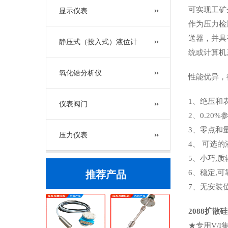
可实现工矿
显示仪表
作为压力检
送器，并具
静压式（投入式）液位计
统或计算机
氧化锆分析仪
性能优异，
1、绝压和表
仪表阀门
2、0.20
3、零点和
压力仪表
4、 可选的
5、小巧,
6、稳定,可
推荐产品
7、无安装
2088扩散
★专用V/