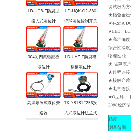
调试极为方
LD-UCB-F防腐型
LD-UQK-Q2-380
★铝合金压
投入式液位计
浮球液位控制开关
★4-2m
★LED、
★高准确度
综合性温度
物理性能
304衬四氟磁翻板
LD-UHZ-F防腐磁
★ 隔离
液位计
翻板液位计
★过程连接方
★接触
★电气连接：
★O型环：
高温导压式液位变
TK-YB1B1F256投
2088经
送器
入式液位计法兰式
精度
测量范围