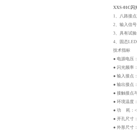
XXS-01
1、八路接
2、输入信
3、具有试
4、固态LE
技术指标
● 电源电压：A
● 闪光频率：1
● 输入接
● 输出接点：2
● 接触接点
● 环境温度：
● 功 耗：<
● 开孔尺寸：1
● 外形尺寸：1