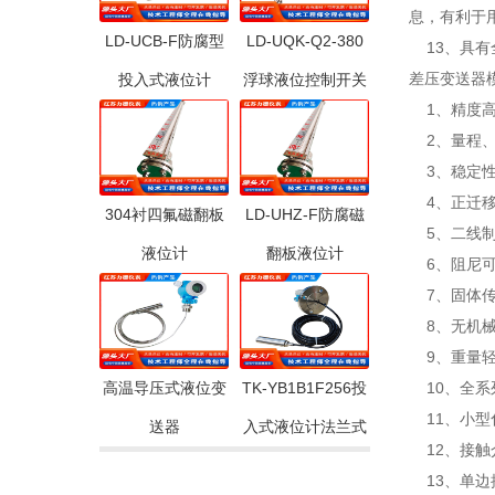
息，有利于
LD-UCB-F防腐型
LD-UQK-Q2-380
13、具有
差压变送器
投入式液位计
浮球液位控制开关
1、精度
2、量程、
3、稳定性
4、正迁移可
304衬四氟磁翻板
LD-UHZ-F防腐磁
5、二线
液位计
翻板液位计
6、阻尼可
7、固体传
8、无机械
9、重量轻（
高温导压式液位变
TK-YB1B1F256投
10、全系
11、小型化
送器
入式液位计法兰式
12、接触
13、单边