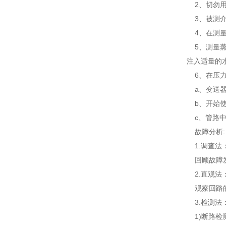
2、切勿用
3、被测介
4、在测量
5、测量蒸
注入适量的
6、在压力
a、变送器
b、开始使
c、管路中
故障分析:
1.调查法
回顾故障发
2.直观法
观察回路的
3.检测法
1)断路检