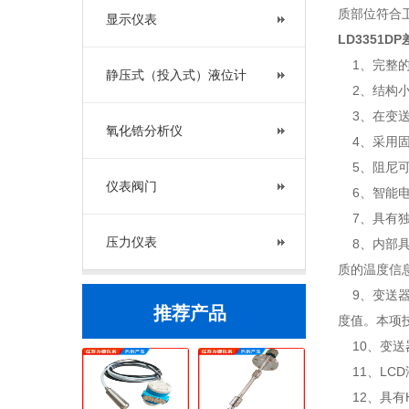
质部位符合
显示仪表
LD3351
1、完整的测
静压式（投入式）液位计
2、结构小
3、在变送
氧化锆分析仪
4、采用固
5、阻尼可
仪表阀门
6、智能电
7、具有独
压力仪表
8、内部具
质的温度信
9、变送器
推荐产品
度值。本项
10、变送
11、LC
12、具有