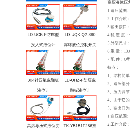
高压液体压
1.造压范围:
2.工作介质
3.输出接口：
LD-UCB-F防腐型
LD-UQK-Q2-380
4.稳 定 度：
5.外型尺寸：4
投入式液位计
浮球液位控制开关
6.重 量：13.
7.配 件：O型
特点：
1、结构简
304衬四氟磁翻板
LD-UHZ-F防腐磁
2、造压部
液位计
翻板液位计
3、压力调
4、由于它
5、输出口为
1.造压范围:
2.工作介质
高温导压式液位变
TK-YB1B1F256投