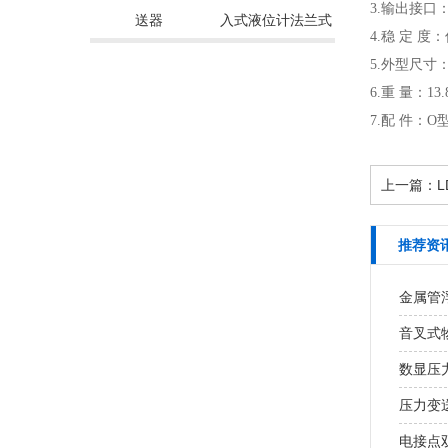
3.输出接口：
送器
入式液位计法兰式
4.稳 定 度：
5.外型尺寸：4
6.重 量：13.
7.配 件：O型
上一篇：
推荐资
金属管
音叉式
数显压
压力变
电接点