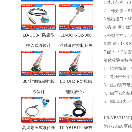
1.造压范围:（0
2.工作介质：B
3.输出接口：M2
4.稳 定 度：优于
LD-UCB-F防腐型
LD-UQK-Q2-380
5.外型尺寸：400
6.重 量：13.8 
投入式液位计
浮球液位控制开关
7.配 件：O型圈
液体校验台特
1、结构简单、
2、造压部分采
304衬四氟磁翻板
LD-UHZ-F防腐磁
3、压力调节范
液位计
翻板液位计
4、由于它的
5、输出口为3
LD-YBST15
为4 -20m
高温导压式液位变
TK-YB1B1F256投