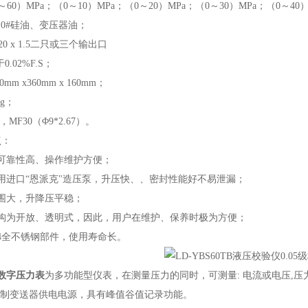
～60）MPa；（0～10）MPa；（0～20）MPa；（0～30）MPa；（0～40
10#硅油、变压器油；
0 x 1.5二只或三个输出口
0.02%F.S；
mm x360mm x 160mm；
Kg；
，MF30（Φ9*2.67）。
点：
可靠性高、操作维护方便；
用进口“恩派克"造压泵，升压快、、密封性能好不易泄漏；
围大，升降压平稳；
结构为开放、透明式，因此，用户在维护、保养时极为方便；
04全不锈钢部件，使用寿命长。
0C数字压力表
为多功能型仪表，在测量压力的同时，可测量: 电流或电压,压
A 两线制变送器供电电源，具有峰值谷值记录功能。