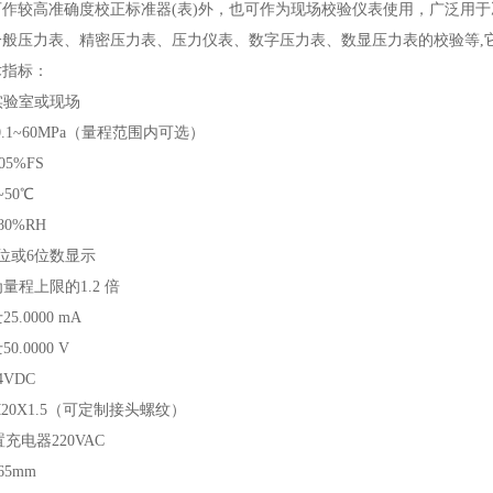
可作较高准确度校正标准器(表)外，也可作为现场校验仪表使用，广泛用
一般压力表、精密压力表、压力仪表、数字压力表、数显压力表的校验等,
术指标：
 实验室或现场
0.1~60MPa（量程范围内可选）
05%FS
~50℃
80%RH
5位或6位数显示
为量程上限的1.2 倍
5.0000 mA
0.0000 V
4VDC
M20X1.5（可定制接头螺纹）
充电器220VAC
65mm