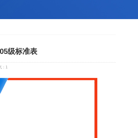
.05级标准表
气：
1