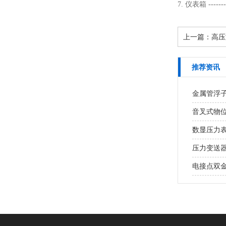
7. 仪表箱 ------
上一篇：
高压
推荐资讯
金属管浮
音叉式物
数显压力
压力变送
电接点双