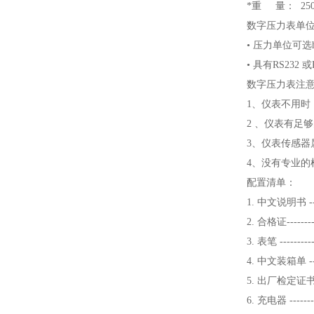
*重 量： 250
数字压力表单
• 压力单位可选hPa
• 具有RS23
数字压力表注
1、仪表不用
2 、仪表有足
3、仪表传感
4、没有专业
配置清单：
1. 中文说明书 --
2. 合格证-------
3. 表笔 ---------
4. 中文装箱单 --
5. 出厂检定证书 
6. 充电器 ------