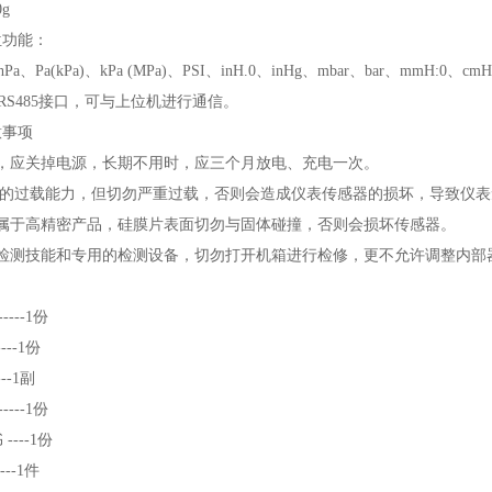
g
位功能：
、Pa(kPa)、kPa (MPa)、PSI、inH.0、inHg、mbar、bar、mmH:0、cm
2 或RS485接口，可与上位机进行通信。
意事项
时，应关掉电源，长期不用时，应三个月放电、充电一次。
够的过载能力，但切勿严重过载，否则会造成仪表传感器的损坏，导致仪
器属于高精密产品，硅膜片表面切勿与固体碰撞，否则会损坏传感器。
的检测技能和专用的检测设备，切勿打开机箱进行检修，更不允许调整内部
----1份
----1份
---1副
----1份
----1份
----1件